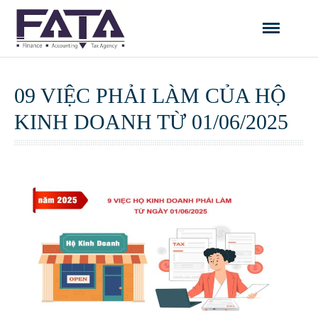
CÔNG TY TNHH KẾ TOÁN TÀI
CHÍNH FATA
09 VIỆC PHẢI LÀM CỦA HỘ
KINH DOANH TỪ 01/06/2025
Trang chủ
Giới thiệu
09 Việc phải làm của Hộ kinh doanh từ 01/06/2025
Lĩnh vực hoạt động
Dịch vụ Đại lý thuế
Dịch vụ Kế toán
Dịch vụ Kiểm toán
Dịch vụ Thẩm định giá
Tư vấn Quản trị Doanh
nghiệp