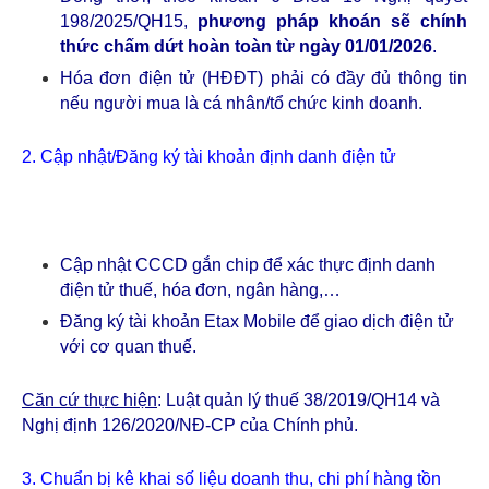
Văn bản PL về Thuế
khác
198/2025/QH15,
phương pháp khoán sẽ chính
thức chấm dứt hoàn toàn từ ngày 01/01/2026
.
Văn bản PL về Tiền
lương, Lao động, BHXH
Hóa đơn điện tử (HĐĐT) phải có đầy đủ thông tin
nếu người mua là cá nhân/tổ chức kinh doanh.
Văn bản pháp luật khác
Mẫu biểu tham khảo
2. Cập nhật/Đăng ký tài khoản định danh điện tử
Liên hệ
Cập nhật CCCD gắn chip để xác thực định danh
điện tử thuế, hóa đơn, ngân hàng,…
Đăng ký tài khoản Etax Mobile để giao dịch điện tử
với cơ quan thuế.
Căn cứ thực hiện
: Luật quản lý thuế 38/2019/QH14 và
Nghị định 126/2020/NĐ-CP của Chính phủ.
3. Chuẩn bị kê khai số liệu doanh thu, chi phí hàng tồn