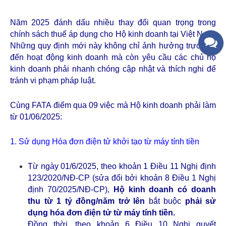
Đào tạo
Năm 2025 đánh dấu nhiều thay đổi quan trọng trong
Tin tức
chính sách thuế áp dụng cho Hộ kinh doanh tại Việt Nam.
Tin FATA
Những quy định mới này không chỉ ảnh hưởng trực tiếp
đến hoạt động kinh doanh mà còn yêu cầu các chủ hộ
Tin cộng đồng
kinh doanh phải nhanh chóng cập nhật và thích nghi để
Thư viện
tránh vi phạm pháp luật.
Văn bản PL về Tài chính
Cùng FATA điểm qua 09 việc mà Hộ kinh doanh phải làm
Văn bản PL về Kế toán
từ 01/06/2025:
Văn bản PL về Thuế
1. Sử dụng Hóa đơn điện tử khởi tạo từ máy tính tiền
Văn bản PL về Thuế
GTGT
Từ ngày 01/6/2025, theo khoản 1 Điều 11 Nghị định
Văn bản PL về Thuế
123/2020/NĐ-CP (sửa đổi bởi khoản 8 Điều 1 Nghị
TNCN
định 70/2025/NĐ-CP),
Hộ kinh doanh có doanh
thu từ 1 tỷ đồng/năm trở lên
bắt buộc
phải sử
Văn bản PL về Thuế
TNDN
dụng hóa đơn điện tử từ máy tính tiền.
Đồng thời, theo khoản 6 Điều 10 Nghị quyết